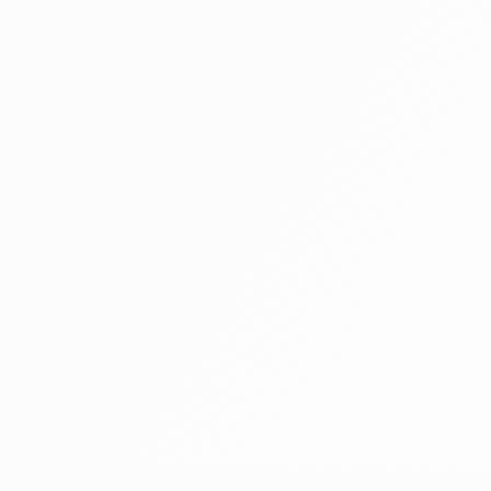
ATOM
Axcent
B. Braun
Beijing Siriusmed
Bermedi
BNG
Bowa-electronic
ENDOCORP
Gigaa laser
KellyMed
Leica