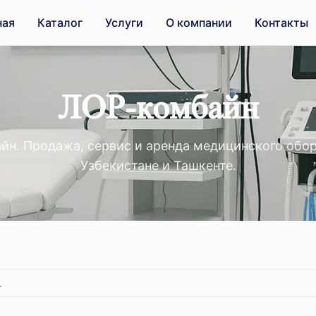
ная
Каталог
Услуги
О компании
Контакты
ЛОР-комбайн
йн. Продажа, сервис и аренда медицинского обор
Узбекистане и Ташкенте.