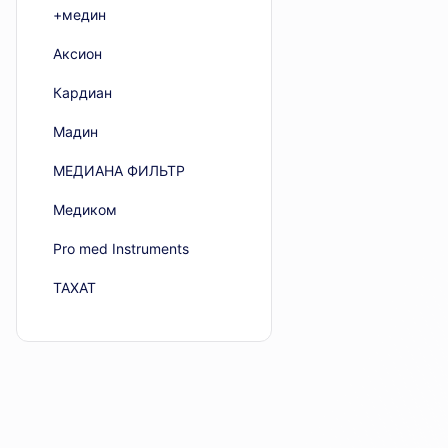
+медин
Аксион
Кардиан
Мадин
МЕДИАНА ФИЛЬТР
Медиком
Рro med Instruments
ТАХАТ
Эфферон
Alvo
ARC Laser
Atmos