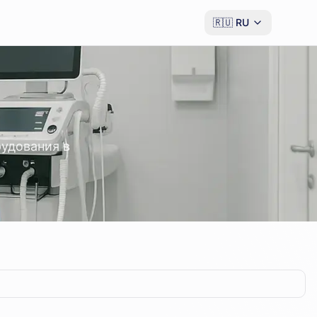
🇷🇺
RU
удования в