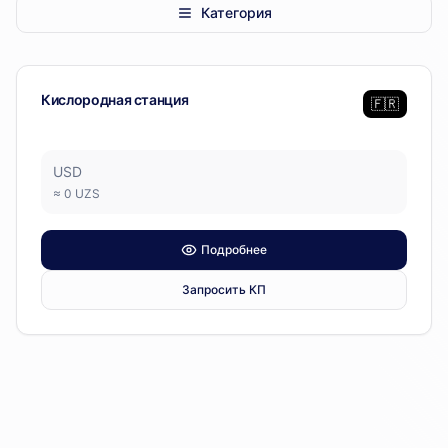
Категория
Кислородная станция
— 1 позиция
Кислородная станция
Кислородная станция
🇫🇷
USD
≈
0
UZS
Подробнее
Запросить КП