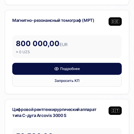
Диагностическое оборудование
Магнитно-резонансный томограф (МРТ)
🇩🇪
800 000,00
EUR
≈
0
UZS
Подробнее
Запросить КП
Диагностическое оборудование
Цифровой рентгенхирургический аппарат
🇮🇹
типа С-дуга Arcovis 3000 S