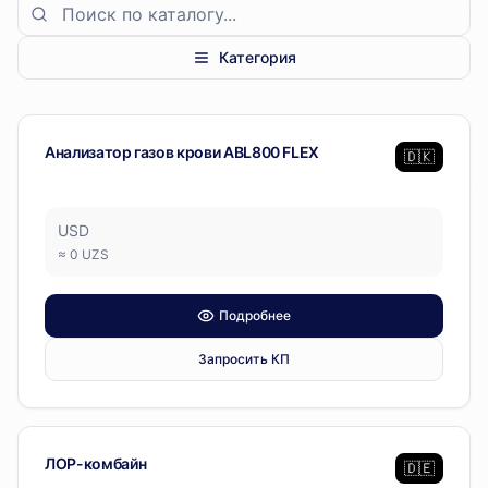
Категория
Диагностическое оборудование
— 20 позиций
Диагностическое оборудование
Анализатор газов крови ABL800 FLEX
🇩🇰
USD
≈
0
UZS
Подробнее
Запросить КП
Диагностическое оборудование
ЛОР-комбайн
🇩🇪