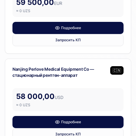
59 500,00
EUR
≈
0
UZS
Подробнее
Запросить КП
Диагностическое оборудование
Nanjing Perlove Medical Equipment Co —
🇨🇳
стационарный рентген-аппарат
58 000,00
USD
≈
0
UZS
Подробнее
Запросить КП