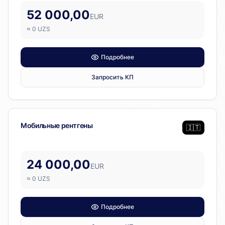
52 000,00
EUR
≈
0
UZS
Подробнее
Запросить КП
Диагностическое оборудование
Мобильные рентгены
🇮🇹
24 000,00
EUR
≈
0
UZS
Подробнее