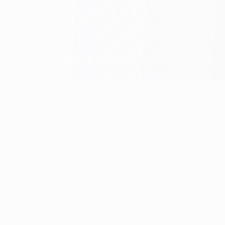
Разделы категории «Диагностическое
оборудование»
Рентгеновские аппараты
Компьютерные и магнитно-резонансные томографы
(КТ, МРТ)
Функциональная диагностика (ЭКГ, ЭЭГ, мониторы АД)