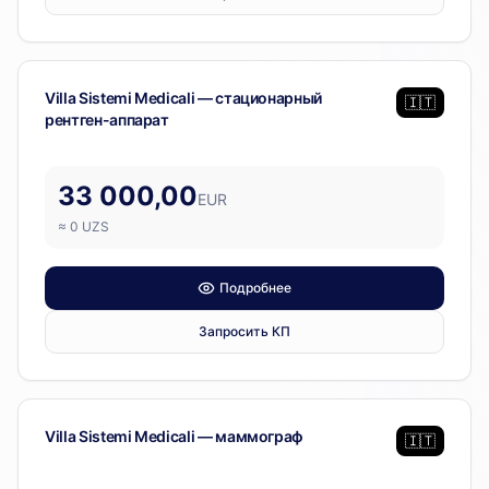
Диагностическое оборудование
Villa Sistemi Medicali — стационарный
🇮🇹
рентген-аппарат
33 000,00
EUR
≈
0
UZS
Подробнее
Запросить КП
Диагностическое оборудование
Villa Sistemi Medicali — маммограф
🇮🇹