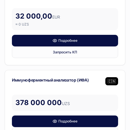
32 000,00
EUR
≈
0
UZS
Подробнее
Запросить КП
Диагностическое оборудование
Иммуноферментный анализатор (ИФА)
🇨🇳
378 000 000
UZS
Подробнее