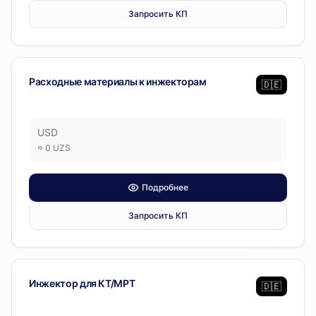
Запросить КП
Диагностическое оборудование
Расходные материалы к инжекторам
🇩🇪
USD
≈
0
UZS
Подробнее
Запросить КП
Диагностическое оборудование
Инжектор для КТ/МРТ
🇩🇪