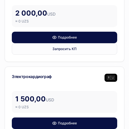
2 000,00
USD
≈
0
UZS
Подробнее
Запросить КП
Диагностическое оборудование
Электрокардиограф
🇷🇺
1 500,00
USD
≈
0
UZS
Подробнее