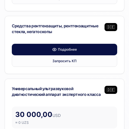
Диагностическое оборудование
Средства рентгензащиты, рентгензащитные
🇩🇪
стекла, негатоскопы
Подробнее
Запросить КП
Диагностическое оборудование
Универсальный ультразвуковой
🇩🇪
диагностический аппарат экспертного класса
30 000,00
USD
≈
0
UZS