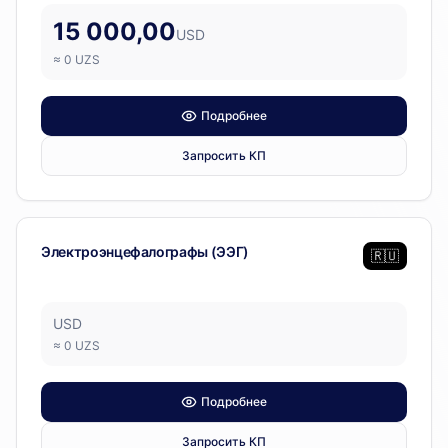
15 000,00
USD
≈
0
UZS
Подробнее
Запросить КП
Диагностическое оборудование
Электроэнцефалографы (ЭЭГ)
🇷🇺
USD
≈
0
UZS
Подробнее
Запросить КП