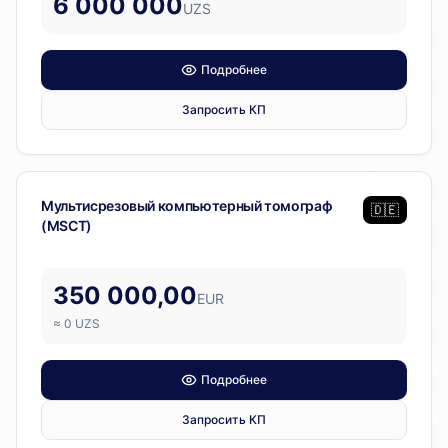
6 000 000
UZS
Подробнее
Запросить КП
Диагностическое оборудование
Мультисрезовый компьютерный томограф
🇩🇪
(MSCT)
350 000,00
EUR
≈
0
UZS
Подробнее
Запросить КП