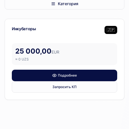
Категория
ATOM
— 1 позиция
Перинатальное оборудование
Инкубаторы
🇯🇵
25 000,00
EUR
≈
0
UZS
Подробнее
Запросить КП