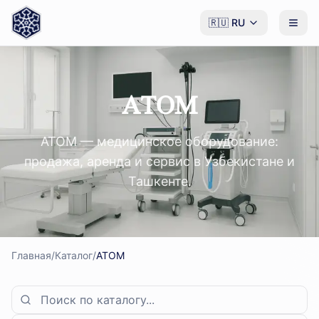
🇷🇺
RU
ATOM
ATOM — медицинское оборудование:
продажа, аренда и сервис в Узбекистане и
Ташкенте.
Главная
/
Каталог
/
ATOM