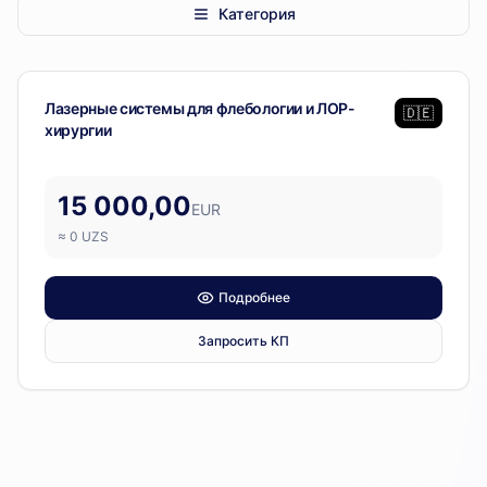
Категория
ARC Laser
— 1 позиция
Операционный блок
Лазерные системы для флебологии и ЛОР-
🇩🇪
хирургии
15 000,00
EUR
≈
0
UZS
Подробнее
Запросить КП