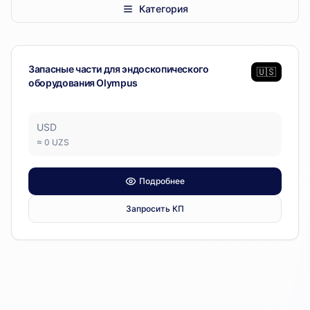
Категория
ENDOCORP
— 1 позиция
Операционный блок
Запасные части для эндоскопического
🇺🇸
оборудования Olympus
USD
≈
0
UZS
Подробнее
Запросить КП