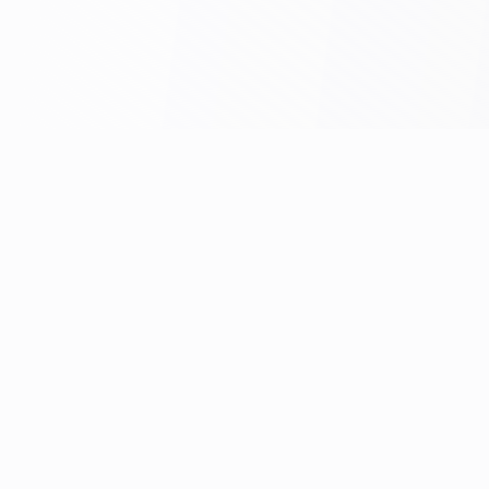
Mediana Filtr — производитель медицинских
фильтров и расходных материалов для очистки и
подготовки воды и растворов в медицине. Med
Service Centre поставляет медицинские фильтры
Mediana Filtr. Официальная поставка и сервис по
Ташкенту и всему Узбекистану.