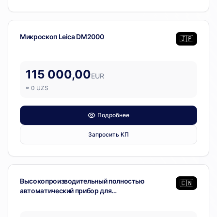
Лабораторное оборудование
Микроскоп Leica DM2000
🇯🇵
115 000,00
EUR
≈
0
UZS
Подробнее
Запросить КП
Лабораторное оборудование
Высокопроизводительный полностью
🇨🇳
автоматический прибор для
тромбоэластографии (TEG)