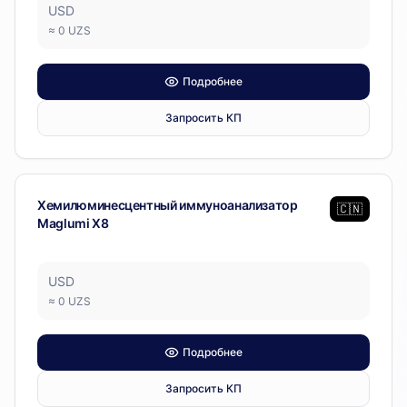
USD
≈
0
UZS
Подробнее
Запросить КП
Лабораторное оборудование
Хемилюминесцентный иммуноанализатор
🇨🇳
Maglumi X8
USD
≈
0
UZS
Подробнее
Запросить КП