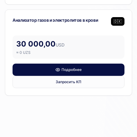
Лабораторное оборудование
Анализатор газов и электролитов в крови
🇩🇰
30 000,00
USD
≈
0
UZS
Подробнее
Запросить КП