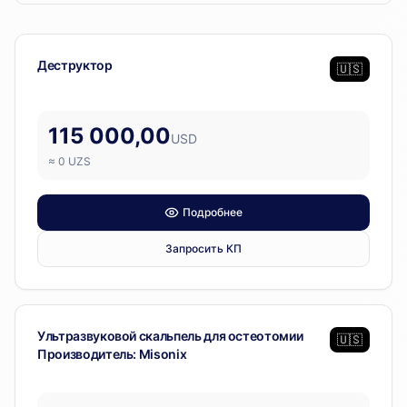
Misonix
— 2 позиции
Операционный блок
Деструктор
🇺🇸
115 000,00
USD
≈
0
UZS
Подробнее
Запросить КП
Операционный блок
Ультразвуковой скальпель для остеотомии
🇺🇸
Производитель: Misonix