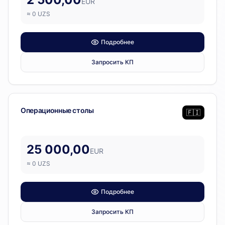
EUR
≈
0
UZS
Подробнее
Запросить КП
Операционный блок
Операционные столы
🇫🇮
25 000,00
EUR
≈
0
UZS
Подробнее
Запросить КП