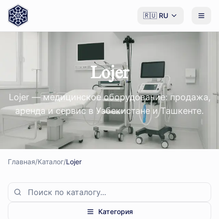
🇷🇺
RU
Lojer
Lojer — медицинское оборудование: продажа,
аренда и сервис в Узбекистане и Ташкенте.
Главная
/
Каталог
/
Lojer
Категория