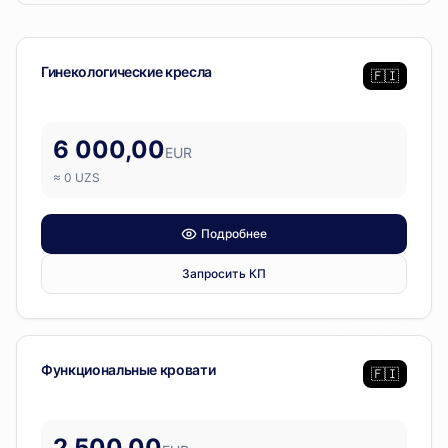
Lojer
— 3 позиции
Гинекология
Гинекологические кресла
🇫🇮
6 000,00
EUR
≈
0
UZS
Подробнее
Запросить КП
Операционный блок
Функциональные кровати
🇫🇮
2 500,00