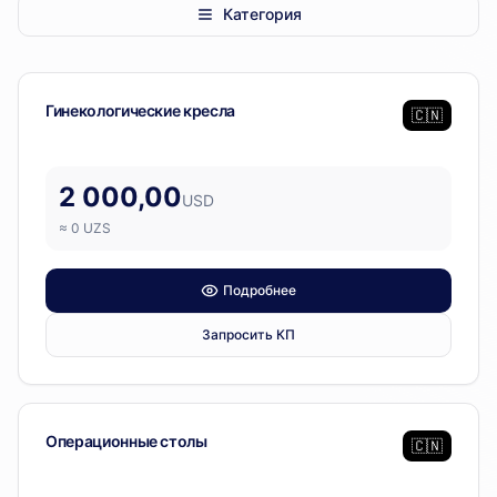
Категория
LEWIN
— 3 позиции
Гинекология
Гинекологические кресла
🇨🇳
2 000,00
USD
≈
0
UZS
Подробнее
Запросить КП
Операционный блок
Операционные столы
🇨🇳