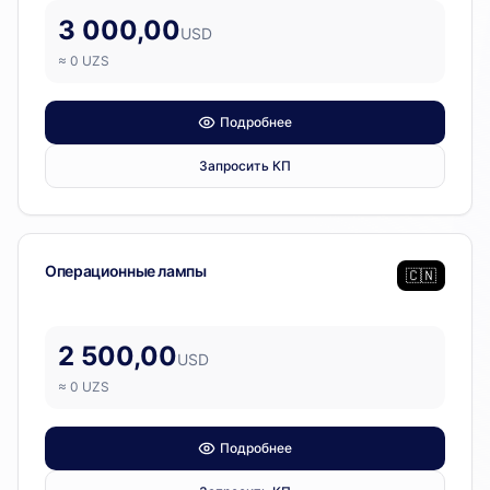
3 000,00
USD
≈
0
UZS
Подробнее
Запросить КП
Операционный блок
Операционные лампы
🇨🇳
2 500,00
USD
≈
0
UZS
Подробнее