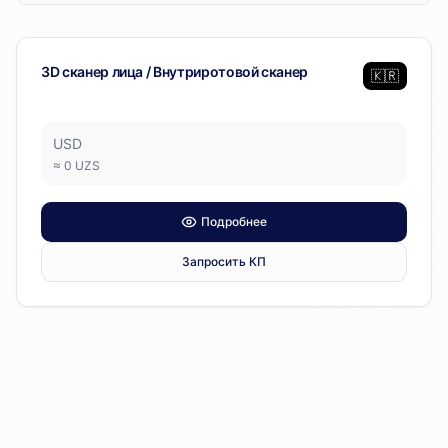
Ray
— 1 позиция
Стоматологическое оборудование
3D сканер лица / Внутриротовой сканер
🇰🇷
USD
≈
0
UZS
Подробнее
Запросить КП