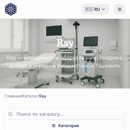
🇷🇺
RU
Ray
Ray — медицинское оборудование: продажа,
аренда и сервис в Узбекистане и Ташкенте.
Главная
/
Каталог
/
Ray
Категория