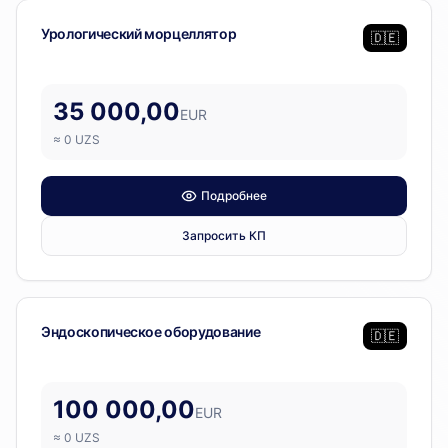
Операционный блок
Урологический морцеллятор
🇩🇪
35 000,00
EUR
≈
0
UZS
Подробнее
Запросить КП
Операционный блок
Эндоскопическое оборудование
🇩🇪
100 000,00
EUR
≈
0
UZS