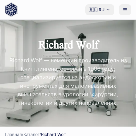
🇷🇺
RU
Richard Wolf
Richard Wolf — немецкий производитель из
Книттлингена, основан в 1906 году;
специализируется на эндоскопии и
инструментах для малоинвазивных
вмешательств в урологии, хирургии,
гинекологии и других направлениях.
Главная
/
Каталог
/
Richard Wolf