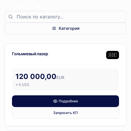
Категория
Richard Wolf
— 3 позиции
Операционный блок
Гольмиевый лазер
🇩🇪
120 000,00
EUR
≈
0
UZS
Подробнее
Запросить КП