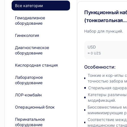
UROMED
— 1 позиция
Все категории
Диагностическое обору
Пункционный на
Гемодиализное
(тонкоигольная
оборудование
биопсия и Cor-
Набор для пункций.
Гинекология
биопсия), катете
USD
Диагностическое
оборудование
≈
0
UZS
Кислородная станция
Особенности
:
Тонкие и кор-иглы 
Лабораторное
точностью забора м
оборудование
Стерильная однора
Катетеры различны
ЛОР-комбайн
модификаций.
Операционный блок
Биосовместимые м
минимизирующие ри
Перинатальное
Соответствие меж
оборудование
медицинским станда