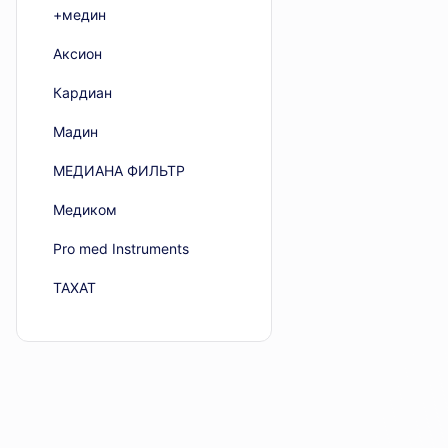
+медин
Аксион
Кардиан
Мадин
МЕДИАНА ФИЛЬТР
Медиком
Рro med Instruments
ТАХАТ
Эфферон
Alvo
ARC Laser
Atmos