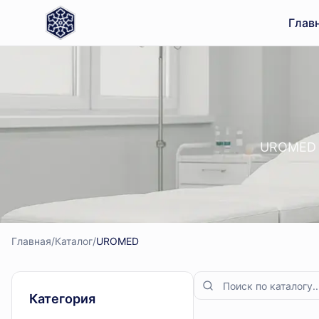
Глав
UROMED —
Главная
/
Каталог
/
UROMED
Категория