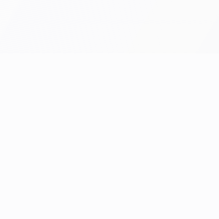
entre по
ла.
Услуги