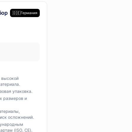
дование
бор
🇩🇪
Германия
ры
с высокой
атериала.
зовая упаковка.
х размеров и
атериалы,
ск осложнений.
дународным
ртам (ISO, CE).