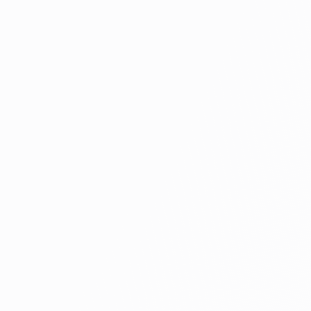
ATOM
Axcent
B. Braun
Beijing Siriusmed
Bermedi
BNG
Bowa-electronic
ENDOCORP
Gigaa laser
KellyMed
Leica