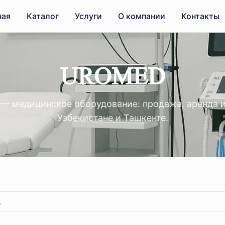
ная
Каталог
Услуги
О компании
Контакты
UROMED
 медицинское оборудование: продажа, аренда и
Узбекистане и Ташкенте.