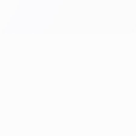
ное обслуживание медицинского оборудования от Med Service C
ний под задачи клиники и бюджет, гарантия и обучение персона
Быстрые ссылки