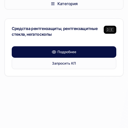
Категория
Bermedi
— 1 позиция
Диагностическое оборудование
Средства рентгензащиты, рентгензащитные
🇩🇪
стекла, негатоскопы
Подробнее
Запросить КП