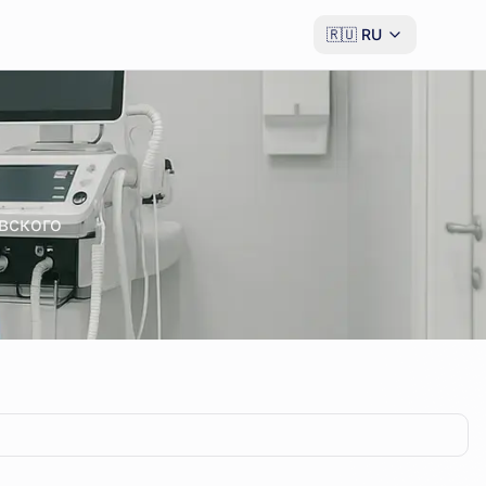
🇷🇺
RU
овского