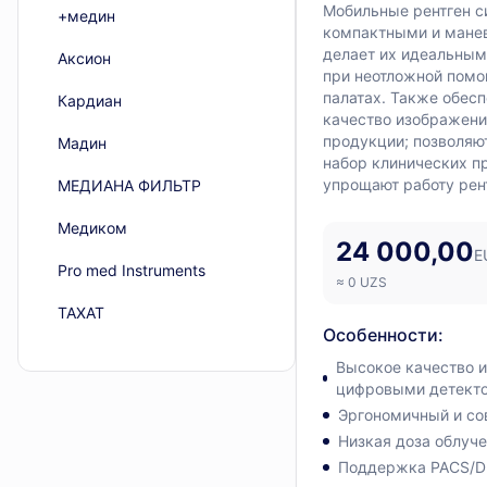
Мобильные рентген с
+медин
компактными и мане
делает их идеальным
Аксион
при неотложной помо
палатах. Также обес
Кардиан
качество изображени
продукции; позволяю
Мадин
набор клинических п
упрощают работу рен
МЕДИАНА ФИЛЬТР
Медиком
24 000,00
E
Рro med Instruments
≈
0
UZS
ТАХАТ
Особенности
:
Эфферон
Высокое качество 
цифровыми детект
Alvo
Эргономичный и со
ARC Laser
Низкая доза облуче
Поддержка PACS/D
Atmos