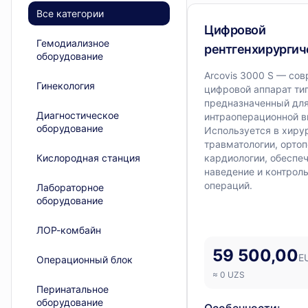
Villa
— 4 позиции
Все категории
Диагностическое обору
Цифровой
Гемодиализное
рентгенхирургич
оборудование
аппарат типа С-д
Arcovis 3000 S — со
Гинекология
Arcovis 3000 S
цифровой аппарат тип
предназначенный дл
Диагностическое
интраоперационной в
оборудование
Используется в хирур
травматологии, ортоп
Кислородная станция
кардиологии, обеспе
наведение и контрол
операций.
Лабораторное
оборудование
ЛОР-комбайн
59 500,00
E
Операционный блок
≈
0
UZS
Перинатальное
оборудование