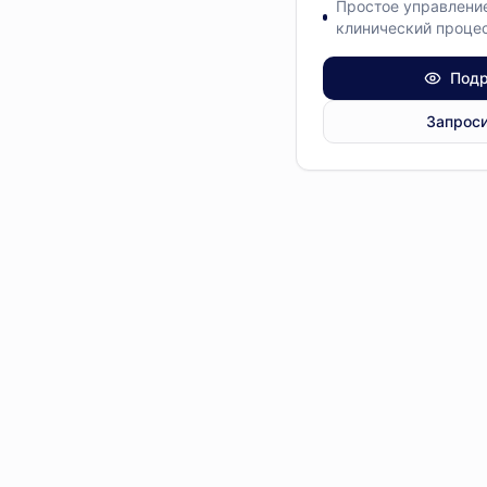
Простое управление
клинический процес
ATOM
Подр
Axcent
Запроси
B. Braun
Beijing Siriusmed
Bermedi
BNG
Bowa-electronic
ENDOCORP
Gigaa laser
KellyMed
Leica