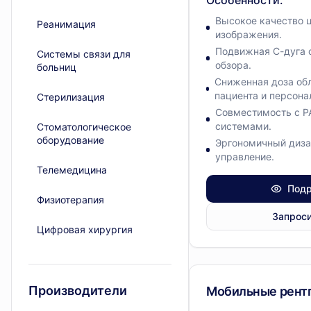
Особенности
:
Высокое качество 
Реанимация
изображения.
Подвижная С-дуга 
Системы связи для
обзора.
больниц
Сниженная доза об
пациента и персона
Стерилизация
Совместимость с 
системами.
Стоматологическое
оборудование
Эргономичный диза
управление.
Телемедицина
Подр
Физиотерапия
Запроси
Цифровая хирургия
Диагностическое обору
Производители
Мобильные рент