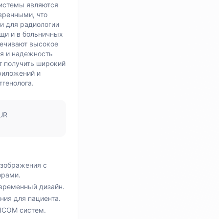
истемы являются
вренными, что
и для радиологии
щи и в больничных
печивают высокое
я и надежность
т получить широкий
риложений и
тгенолога.
UR
изображения с
орами.
временный дизайн.
ния для пациента.
ICOM систем.