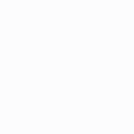
Optium
Ormed
PENTAX Medical
Perlove Medical
Radiometer
Ray
REDA
RENDER
Richard Wolf
Ritter Implants
Riwo Spine