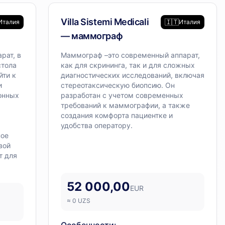
Диагностическое оборудование
Villa Sistemi Medicali
🇮🇹
Италия
Италия
— маммограф
рат, в
Маммограф –это современный аппарат,
стола
как для скрининга, так и для сложных
йти к
диагностических исследований, включая
и
стереотаксическую биопсию. Он
онных
разработан с учетом современных
требований к маммографии, а также
создания комфорта пациентке и
удобства оператору.
ное
вой
т для
52 000,00
EUR
≈
0
UZS