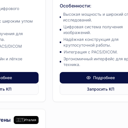
Особенности
:
цифрового
Высокая мощность и широкий с
исследований.
с широким углом
Цифровая система получения
изображений.
лучения для
ла.
Надёжная конструкция для
круглосуточной работы.
PACS/DICOM
Интеграция с PACS/DICOM.
йн и лёгкое
Эргономичный интерфейс для в
техника.
обнее
Подробнее
ть КП
Запросить КП
дование
гены
🇮🇹
Италия