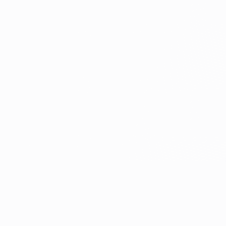
Siemens
Simeon Medical
SNIBE
STEMA Medizintechnik
STILLE
SWS MEDICAL
ULRICH
UROMED
Villa
WeMed
Ysenmed
ZOLL