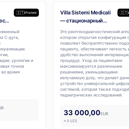
дование
Диагностическое оборудование
Villa Sistemi Medicali
🇮🇹
🇮🇹
Италия
еский
— стационарный
уга
рентген-аппарат
временный
Это рентгенодиагностический аппа
а С-дуга,
котором открытая конфигурация 
я
позволяет беспрепятственно подо
изуализации.
пациенту, обеспечивает легкость 
гии,
удобство выполнения интервенци
едии, урологии и
процедур. Уход за пациентами
чивая точное
максимизируется различными
ь во время
решениями, уменьшающими
излучаемую дозу, что делает дан
устройство универсальной цифро
системой, которая также подходи
педиатрических исследований.
UR
33 000,00
EUR
≈
0
UZS