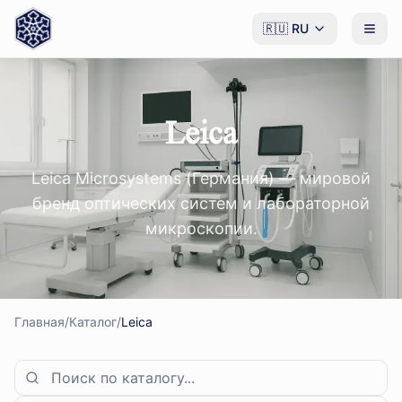
🇷🇺
RU
Leica
Leica Microsystems (Германия) — мировой
бренд оптических систем и лабораторной
микроскопии.
Главная
/
Каталог
/
Leica