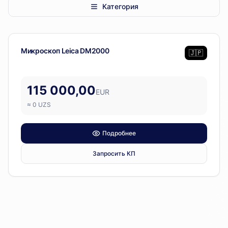
Категория
Leica
— 1 позиция
Лабораторное оборудование
Микроскоп Leica DM2000
🇯🇵
115 000,00
EUR
≈
0
UZS
Подробнее
Запросить КП